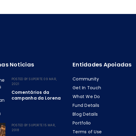
mas Notícias
Entidades Apoiadas
Community
POSTED BY
SUPORTE
09 MAR,
2021
Get In Touch
Comentários da
What We Do
campanha da Lorena
Fund Details
Blog Details
Portfolio
POSTED BY
SUPORTE
15 MAR,
2018
Terms of Use