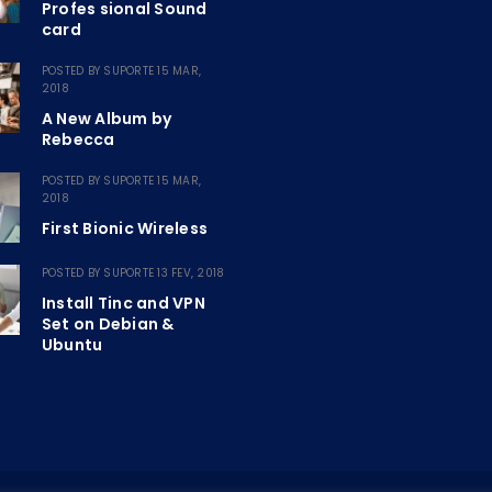
Profes sional Sound
card
POSTED BY
SUPORTE
15 MAR,
2018
A New Album by
Rebecca
POSTED BY
SUPORTE
15 MAR,
2018
First Bionic Wireless
POSTED BY
SUPORTE
13 FEV, 2018
Install Tinc and VPN
Set on Debian &
Ubuntu