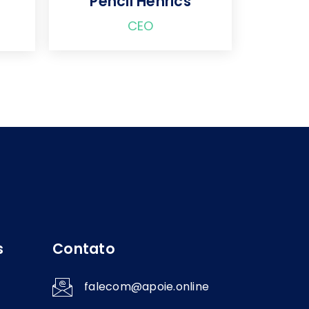
Pencil Henrics
CEO
s
Contato
falecom@apoie.online