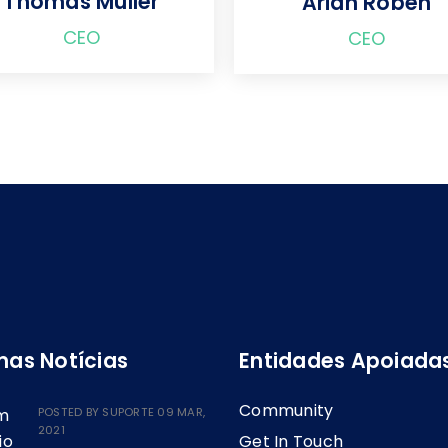
Thomas Muller
Arian Roben
CEO
CEO
mas Notícias
Entidades Apoiada
Community
POSTED BY
SUPORTE
09 MAR,
2021
Get In Touch