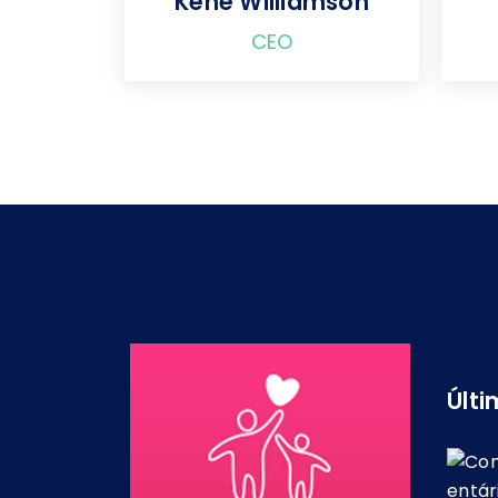
Kene Williamson
CEO
Últi