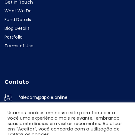
Get In Touch
What We Do
Fund Details
Blog Details
Portfolio
Terms of Use
Contato
falecom@apoie.online
Usamos cookies em nosso site para fornecer a
você uma experiência mais relevante, lembrando
suas preferências em visitas recorrentes. Ao clicar
em “Aceitar”, você concorda com a utilização de
TODOS os cookies.